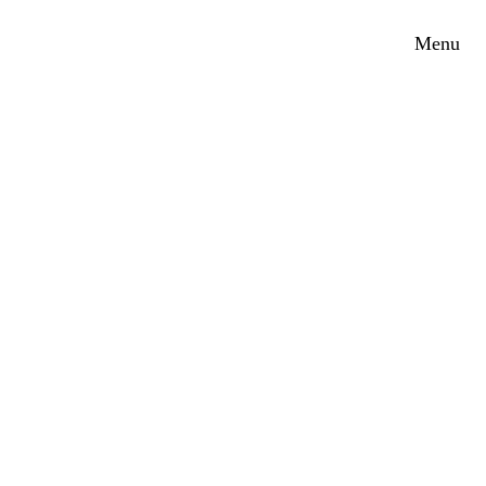
Skip
Menu
to
content
WILLKOMMEN
IM
VORORT